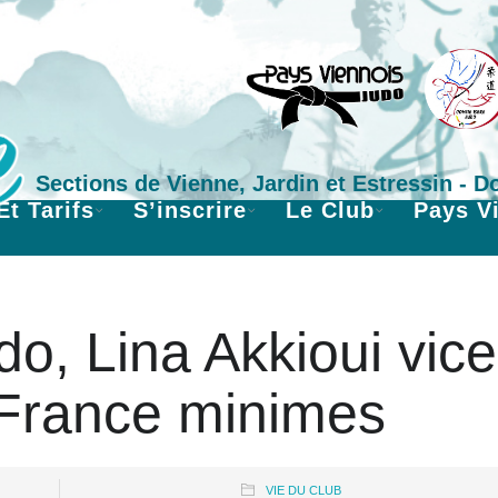
Sections de Vienne, Jardin et Estressin - 
Et Tarifs
S’inscrire
Le Club
Pays V
do, Lina Akkioui vice
France minimes
VIE DU CLUB