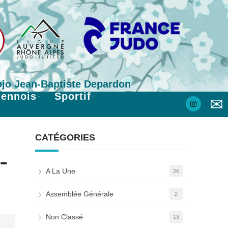
Dojo Jean-Baptiste Depardon
iennois
Sportif
✉
CATÉGORIES
-
A La Une
26
Assemblée Générale
2
Non Classé
13