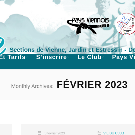
Sections de Vienne, Jardin et Estressin - 
Et Tarifs
S’inscrire
Le Club
Pays V
FÉVRIER 2023
Monthly Archives:
3 février 2023
VIE DU CLUB