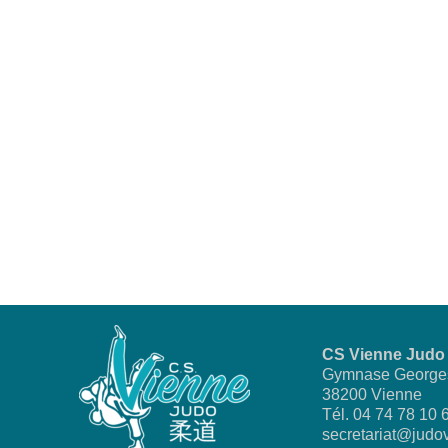
CS Vienne Judo
Gymnase George
38200 Vienne
Tél. 04 74 78 10 
secretariat@jud