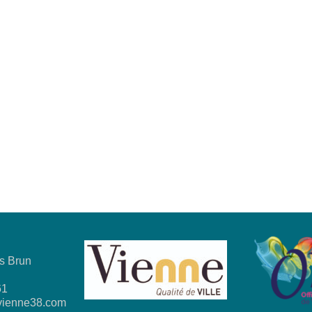
s Brun
61
ovienne38.com