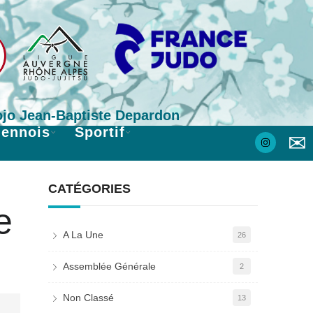
Dojo Jean-Baptiste Depardon
iennois
Sportif
✉
CATÉGORIES
e
A La Une
26
Assemblée Générale
2
Non Classé
13