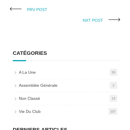
PRV POST
NXT POST
CATÉGORIES
A La Une
26
Assemblée Générale
2
Non Classé
13
Vie Du Club
107
DERNIERS ARTICLES